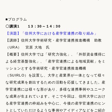
■プログラム
〇講演1 １3：30～１4：30
【演題】「信州大学における産学官連携の取り組み」
【講師】信州大学学術研究・産学官連携推進機構 助教
（URA） 宮原 大地 氏
【概要】信州大学では「研究力強化」、「外部資金獲得に
よる経営基盤強化」、「産学官連携による地域貢献」をミ
ッションとする学術研究・産学官連携推進機構
（SUIRLO）を設置し、大学と産業界が一体となって様々
な研究成果を創出するための活動を応援してきました。産
学官連携には様々な形があり、多様な連携事例やユニーク
な成果が生まれています。そこで今回は、信州大学におけ
る産学官連携の枠組みを中心に、今後の産学官連携のヒン
トとしていただけるような事例やアイディアなどをご紹介