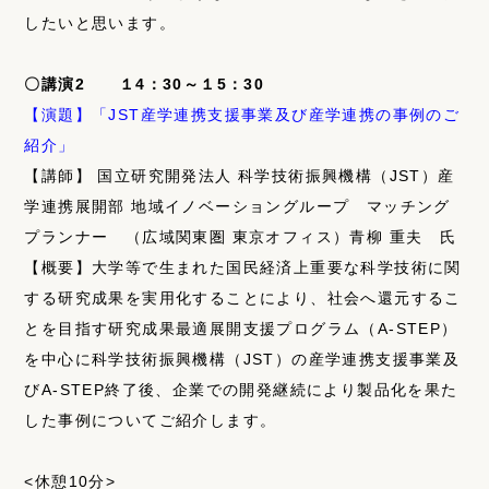
したいと思います。
〇講演2 １4：30～１5：30
【演題】「JST産学連携支援事業及び産学連携の事例のご
紹介」
【講師】 国立研究開発法人 科学技術振興機構（JST）産
学連携展開部 地域イノベーショングループ マッチング
プランナー （広域関東圏 東京オフィス）青柳 重夫 氏
【概要】大学等で生まれた国民経済上重要な科学技術に関
する研究成果を実用化することにより、社会へ還元するこ
とを目指す研究成果最適展開支援プログラム（A-STEP）
を中心に科学技術振興機構（JST）の産学連携支援事業及
びA-STEP終了後、企業での開発継続により製品化を果た
した事例についてご紹介します。
<休憩10分>