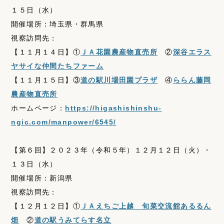
１５日（水）
開催場所：埼玉県・群馬県
視察訪問先：
【１１月１４日】①
ＪＡ花園農産物直売所
②
深谷エラス
ヤサイな仲間たちファーム
【１１月１５日】③
道の駅川場田園プラザ
④
ららん藤岡
農産物直売所
ホームページ：
https://higashishinshu-
ngic.com/manpower/6545/
【第６回】２０２３年（令和５年）１２月１２日（火）・
１３日（水）
開催場所：新潟県
視察訪問先：
【１２月１２日】①
ＪＡえちご上越 旬菜交流館あるるん
畑
②
道の駅うみてらす名立