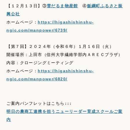
【１２月１３日】③
雪だるま物産館
④
飯綱町ふるさと振
興公社
ホームページ：
https://higashishinshu-
ngic.com/manpower/6739/
【第７回】２０２４年（令和６年）１月１６日（火）
開催場所：上田市（信州大学繊維学部内ＡＲＥＣプラザ）
内容：クロージングミーティング
ホームページ：
https://higashishinshu-
ngic.com/manpower/6820/
ご案内パンフレットはこちら↓↓↓
明日の農商工連携を担うニューリーダー育成スクールご案
内